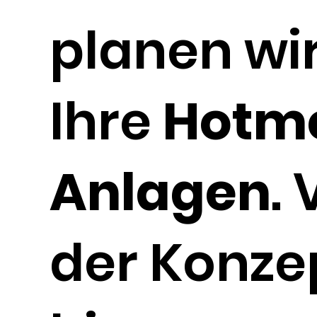
planen wi
Ihre
Hotme
Anlagen
.
der Konze