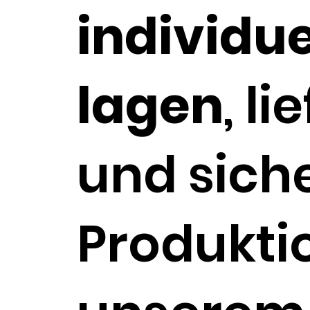
individu
lagen
, li
und siche
Produkti