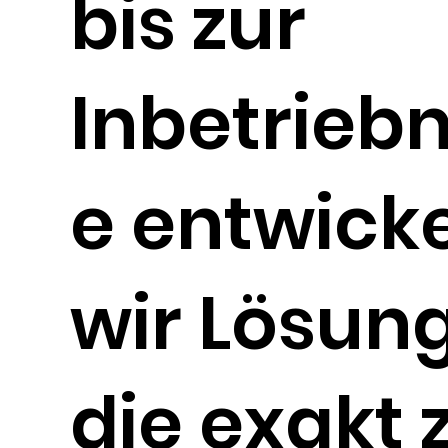
bis zur
Inbetrie
e entwick
wir Lösun
die exakt 