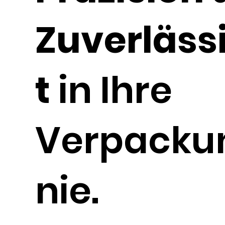
Zuverläss
t
in Ihre
Verpackun
nie.