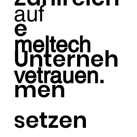
auf
e
meltech
Unterneh
vetrauen.
men
setzen